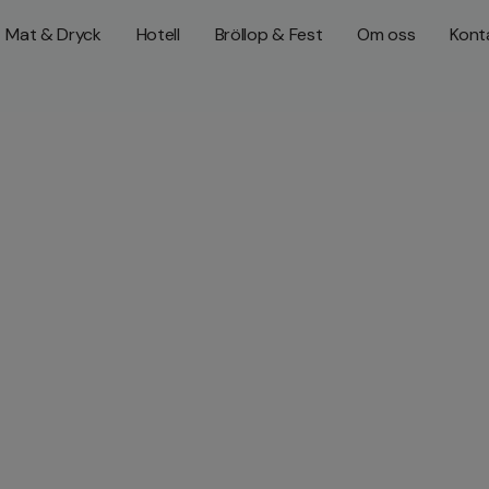
Mat & Dryck
Hotell
Bröllop & Fest
Om oss
Konta
erkonferens på B