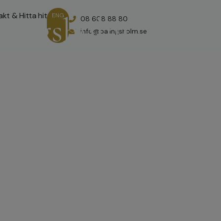
kt & Hitta hit
alingsholm
ENG
08 608 88 80
info@balingsholm.se