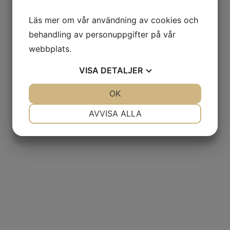
Läs mer om vår användning av cookies och
behandling av personuppgifter på vår
webbplats.
VISA
DETALJER
JA
NEJ
OK
JA
NEJ
NÖDVÄNDIG
INSTÄLLNINGAR
AVVISA ALLA
JA
NEJ
JA
NEJ
MARKNADSFÖRING
STATISTIK